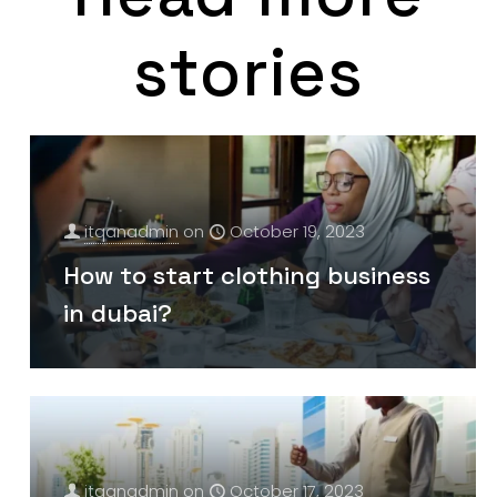
stories
itqanadmin
on
October 19, 2023
How to start clothing business
in dubai?
itqanadmin
on
October 17, 2023