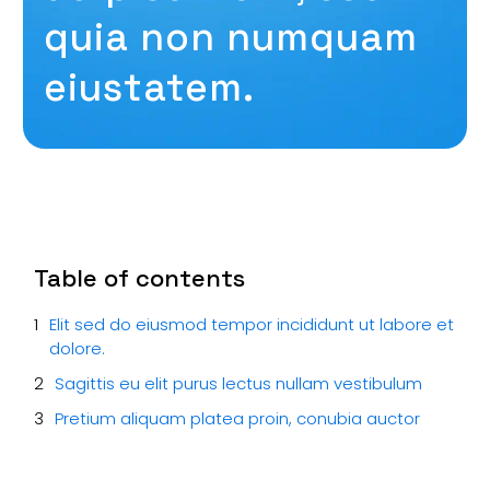
quia non numquam
eiustatem.
Table of contents
Elit sed do eiusmod tempor incididunt ut labore et
dolore.
Sagittis eu elit purus lectus nullam vestibulum
Pretium aliquam platea proin, conubia auctor