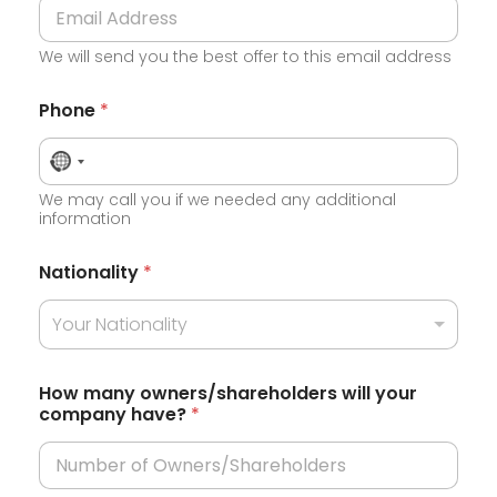
We will send you the best offer to this email address
Phone
*
N
o
We may call you if we needed any additional
information
c
o
Nationality
*
u
n
Your Nationality
t
r
How many owners/shareholders will your
company have?
*
y
s
e