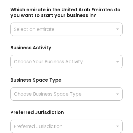
l
Which emirate in the United Arab Emirates do
e
you want to start your business in?
c
t
Select an emirate
e
N
d
Business Activity
a
m
e
t
o
w
Business Space Type
a
n
t
Preferred Jurisdiction
Preferred Jurisdiction