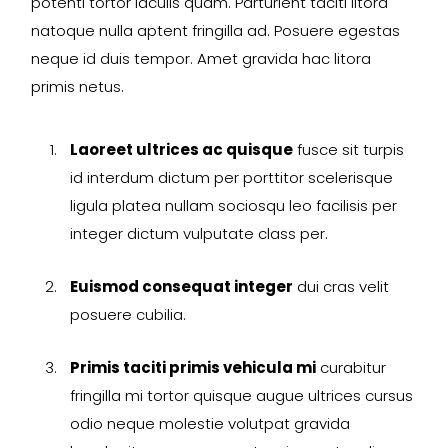
potenti tortor iaculis quam. Parturient taciti litora
natoque nulla aptent fringilla ad. Posuere egestas
neque id duis tempor. Amet gravida hac litora
primis netus.
Laoreet ultrices ac quisque
fusce sit turpis
id interdum dictum per porttitor scelerisque
ligula platea nullam sociosqu leo facilisis per
integer dictum vulputate class per.
Euismod consequat integer
dui cras velit
posuere cubilia.
Primis taciti primis vehicula mi
curabitur
fringilla mi tortor quisque augue ultrices cursus
odio neque molestie volutpat gravida